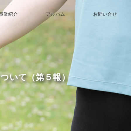
事業紹介
アルバム
お問い合せ
子育て支援
高齢者支援
障がい支援
について（第５報）