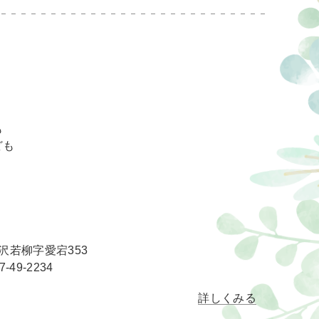
も
ども
胆沢若柳字愛宕353
7-49-2234
詳しくみる