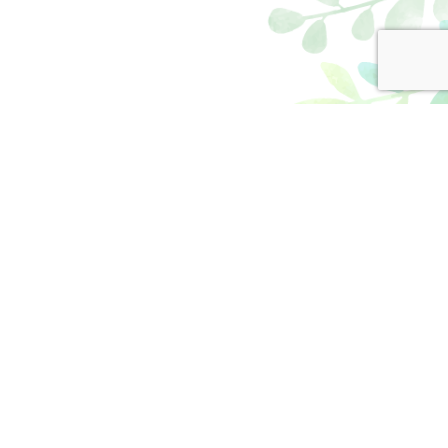
御さん同士の情報交換や交流の場としてご活用く
など子育てを手伝ってほしいときにご利用くださ
胆沢南都田塚田126-9
7-41-4142