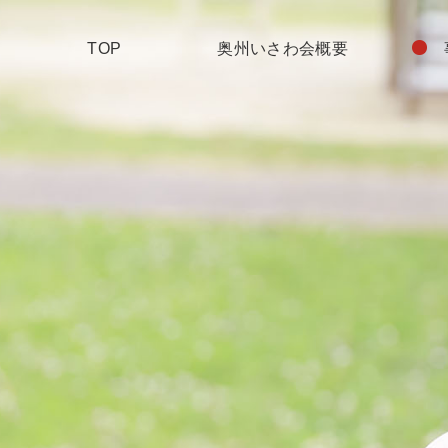
TOP
奥州いさわ会概要