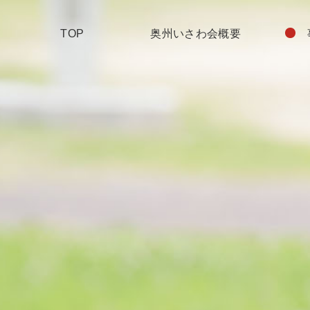
TOP
奥州いさわ会概要