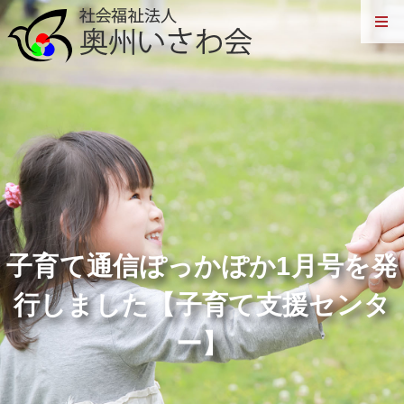
子育て通信ぽっかぽか1月号を発
行しました【子育て支援センタ
ー】