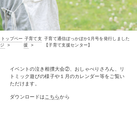
トップペー
子育て支
子育て通信ぽっかぽか1月号を発行しました
ジ
援
【子育て支援センター】
イベントの泣き相撲大会②、おしゃべりさろん、リ
トミック遊びの様子や１月のカレンダー等をご覧い
ただけます。
ダウンロードは
こちら
から