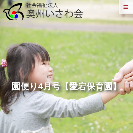
園便り4月号【愛宕保育園】