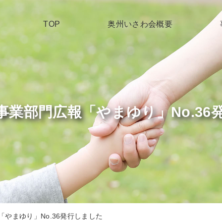
TOP
奥州いさわ会概要
事業部門広報「やまゆり」No.36
やまゆり」No.36発行しました