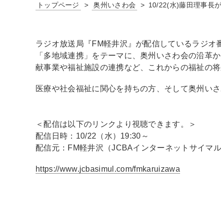
トップページ
奥州いさわ会
10/22(水)藤田理
ラジオ放送局『FM軽井沢』が配信しているラジオ
「多地域連携」をテーマに、奥州いさわ会の沿革か
献事業や福祉施設の連携など、これからの福祉の将
医療や社会福祉に関心を持ちの方、そして奥州いさ
＜配信は以下のリンクより視聴できます。＞
配信日時：10/22（水）19:30～
配信元：FM軽井沢（JCBAインターネットサイマ
https://www.jcbasimul.com/fmkaruizawa