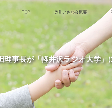
TOP
奥州いさわ会概要
水)藤田理事長が「軽井沢ラジオ大学