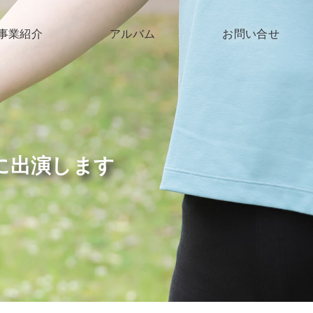
事業紹介
アルバム
お問い合せ
子育て支援
高齢者支援
障がい支援
」に出演します