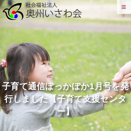
子育て通信ぽっかぽか1月号を発
行しました【子育て支援センタ
ー】