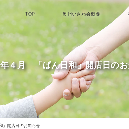
TOP
奥州いさわ会概要
８年４月 「ぱん日和」開店日のお
和」開店日のお知らせ