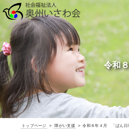
令和
トップページ
障がい支援
令和８年４月 「ぱん日